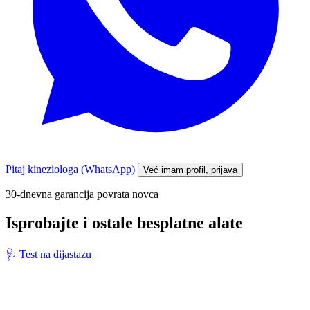
Pitaj kineziologa (WhatsApp)
Već imam profil, prijava
30-dnevna garancija povrata novca
Isprobajte i ostale besplatne alate
🩺
Test na dijastazu