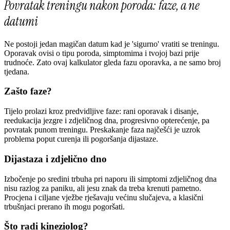
Povratak treningu nakon poroda: faze, a ne
datumi
Ne postoji jedan magičan datum kad je 'sigurno' vratiti se treningu.
Oporavak ovisi o tipu poroda, simptomima i tvojoj bazi prije
trudnoće. Zato ovaj kalkulator gleda fazu oporavka, a ne samo broj
tjedana.
Zašto faze?
Tijelo prolazi kroz predvidljive faze: rani oporavak i disanje,
reedukacija jezgre i zdjeličnog dna, progresivno opterećenje, pa
povratak punom treningu. Preskakanje faza najčešći je uzrok
problema poput curenja ili pogoršanja dijastaze.
Dijastaza i zdjelično dno
Izbočenje po sredini trbuha pri naporu ili simptomi zdjeličnog dna
nisu razlog za paniku, ali jesu znak da treba krenuti pametno.
Procjena i ciljane vježbe rješavaju većinu slučajeva, a klasični
trbušnjaci prerano ih mogu pogoršati.
Što radi kineziolog?