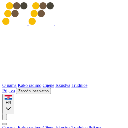
O nama
Kako radimo
Cijene
Iskustva
Trudnice
Prijava
Započni besplatno
HR
O nama
Kako radimo
Cijene
Iskustva
Trudnice
Prijava