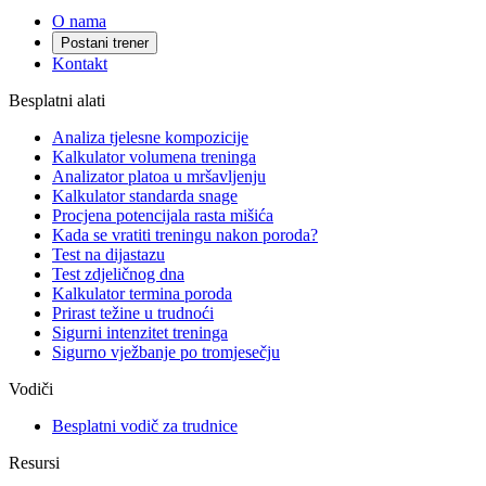
O nama
Postani trener
Kontakt
Besplatni alati
Analiza tjelesne kompozicije
Kalkulator volumena treninga
Analizator platoa u mršavljenju
Kalkulator standarda snage
Procjena potencijala rasta mišića
Kada se vratiti treningu nakon poroda?
Test na dijastazu
Test zdjeličnog dna
Kalkulator termina poroda
Prirast težine u trudnoći
Sigurni intenzitet treninga
Sigurno vježbanje po tromjesečju
Vodiči
Besplatni vodič za trudnice
Resursi