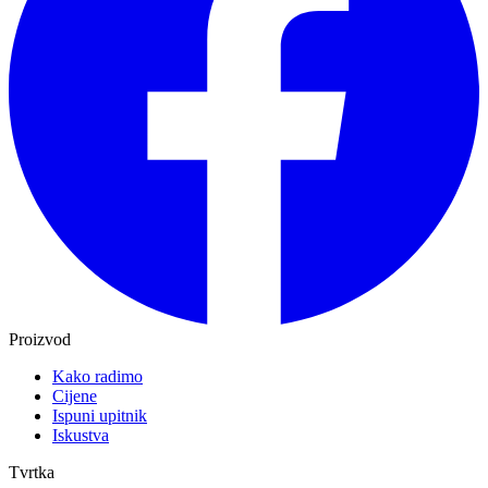
Proizvod
Kako radimo
Cijene
Ispuni upitnik
Iskustva
Tvrtka