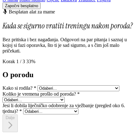
Započni besplatno
🤱 Besplatan alat za mame
Kada se sigurno vratiti treningu nakon poroda?
Bez pritiska i bez nagađanja. Odgovori na par pitanja i saznaj u
kojoj si fazi oporavka, što ti je sad sigurno, a s čim još malo
pričekati.
Korak 1 / 3
33%
O porodu
Kako si rodila?
*
Koliko je vremena prošlo od poroda?
*
Jesi li dobila liječničko odobrenje za vježbanje (pregled oko 6.
tjedna)?
*
Dalje