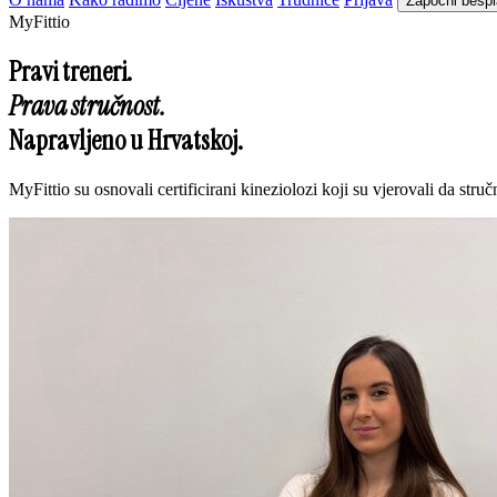
Započni bespl
MyFittio
Pravi treneri.
Prava stručnost.
Napravljeno u Hrvatskoj.
MyFittio su osnovali certificirani kineziolozi koji su vjerovali da stru