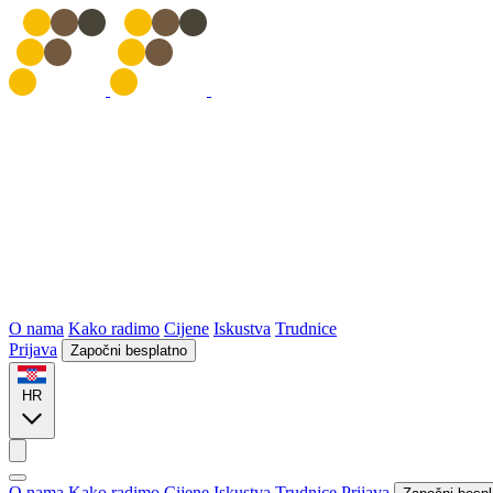
O nama
Kako radimo
Cijene
Iskustva
Trudnice
Prijava
Započni besplatno
HR
O nama
Kako radimo
Cijene
Iskustva
Trudnice
Prijava