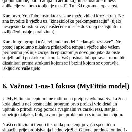
(poput zumbe, boot-campa ili aerobika), ili standardne fitness
aplikacije za "brzo topljenje masti". Tu leži ogromna opasnost.
Kao prvo, YouTube instruktor vas ne može vidjeti kroz ekran. Ne
zna izvodite li vježbu uz "kineziološku prekompenzaciju" (tijelo
nesvjesno koristi krive, neoštećene mišiće dok onaj rastegnuti ili
ozlijeđeni ostaje paraliziran).
Kao drugo, grupni tečajevi nude model "jedan-plan-za-sve". Ne
postoji apsolutno nikakva prilagodba tempa i vježbe ako vašem
perineumu još nije zacijelila epiziotomija dovoljno jako da biste
smjeli raditi poskoke u iskorak. Vaš postnatalni oporavak mora biti
dizajniran prema strukturi kojom se i brzini kojom se oporavlja
isključivo
vaše
tijelo.
6. Važnost 1-na-1 fokusa (MyFittio model)
U MyFittio konceptu mi ne radimo na pretpostavkama. Svaka žena
koja ulazi u naš postnatalni program prvo prolazi vrlo detaljan
upitnik o prirodi svog poroda (vaginalni vs carski rez), stanju i
simetriji ožiljaka, boli, krvarenju i problemima s inkontinencijom.
Naši certificirani treneri tek onda procjenjuju vašu specifičnu
situaciju prije propisivanja ijedne vježbe. Glavna prednost online 1-