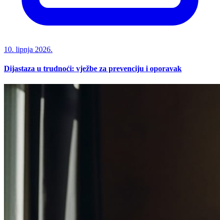
10. lipnja 2026.
Dijastaza u trudnoći: vježbe za prevenciju i oporavak