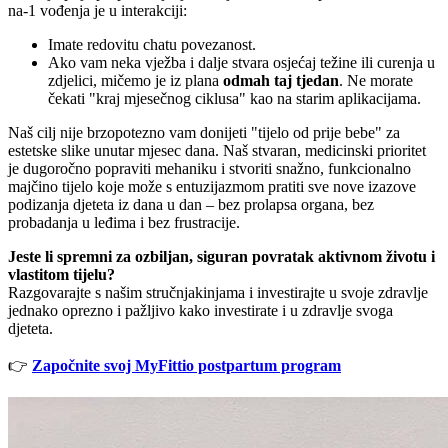
na-1 vođenja je u interakciji:
Imate redovitu chatu povezanost.
Ako vam neka vježba i dalje stvara osjećaj težine ili curenja u
zdjelici, mičemo je iz plana
odmah taj tjedan
. Ne morate
čekati "kraj mjesečnog ciklusa" kao na starim aplikacijama.
Naš cilj nije brzopotezno vam donijeti "tijelo od prije bebe" za
estetske slike unutar mjesec dana. Naš stvaran, medicinski prioritet
je dugoročno popraviti mehaniku i stvoriti snažno, funkcionalno
majčino tijelo koje može s entuzijazmom pratiti sve nove izazove
podizanja djeteta iz dana u dan – bez prolapsa organa, bez
probadanja u leđima i bez frustracije.
Jeste li spremni za ozbiljan, siguran povratak aktivnom životu i
vlastitom tijelu?
Razgovarajte s našim stručnjakinjama i investirajte u svoje zdravlje
jednako oprezno i pažljivo kako investirate i u zdravlje svoga
djeteta.
👉
Započnite svoj MyFittio postpartum program