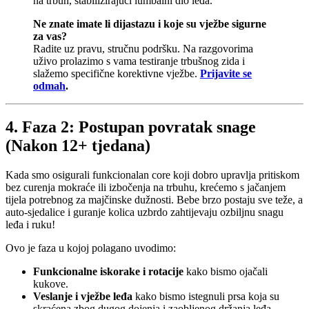
na trbuh, stabilizirajući lumbalni dio leđa.
Ne znate imate li dijastazu i koje su vježbe sigurne
za vas?
Radite uz pravu, stručnu podršku. Na razgovorima
uživo prolazimo s vama testiranje trbušnog zida i
slažemo specifične korektivne vježbe.
Prijavite se
odmah
.
4. Faza 2: Postupan povratak snage
(Nakon 12+ tjedana)
Kada smo osigurali funkcionalan core koji dobro upravlja pritiskom
bez curenja mokraće ili izbočenja na trbuhu, krećemo s jačanjem
tijela potrebnog za majčinske dužnosti. Bebe brzo postaju sve teže, a
auto-sjedalice i guranje kolica uzbrdo zahtijevaju ozbiljnu snagu
leđa i ruku!
Ovo je faza u kojoj polagano uvodimo:
Funkcionalne iskorake i rotacije
kako bismo ojačali
kukove.
Veslanje i vježbe leđa
kako bismo istegnuli prsa koja su
skraćena zbog dugog dojenja i zaobljenog držanja leđa.