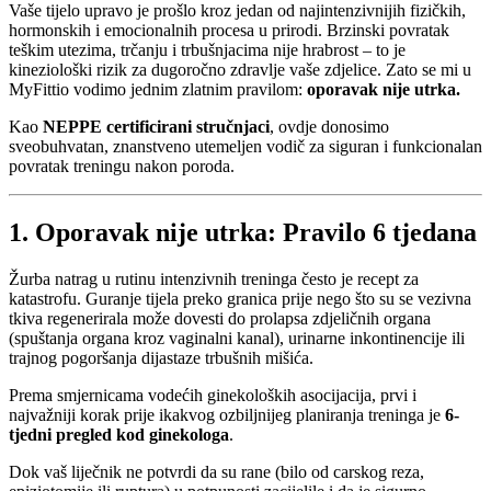
Vaše tijelo upravo je prošlo kroz jedan od najintenzivnijih fizičkih,
hormonskih i emocionalnih procesa u prirodi. Brzinski povratak
teškim utezima, trčanju i trbušnjacima nije hrabrost – to je
kineziološki rizik za dugoročno zdravlje vaše zdjelice. Zato se mi u
MyFittio vodimo jednim zlatnim pravilom:
oporavak nije utrka.
Kao
NEPPE certificirani stručnjaci
, ovdje donosimo
sveobuhvatan, znanstveno utemeljen vodič za siguran i funkcionalan
povratak treningu nakon poroda.
1. Oporavak nije utrka: Pravilo 6 tjedana
Žurba natrag u rutinu intenzivnih treninga često je recept za
katastrofu. Guranje tijela preko granica prije nego što su se vezivna
tkiva regenerirala može dovesti do prolapsa zdjeličnih organa
(spuštanja organa kroz vaginalni kanal), urinarne inkontinencije ili
trajnog pogoršanja dijastaze trbušnih mišića.
Prema smjernicama vodećih ginekoloških asocijacija, prvi i
najvažniji korak prije ikakvog ozbiljnijeg planiranja treninga je
6-
tjedni pregled kod ginekologa
.
Dok vaš liječnik ne potvrdi da su rane (bilo od carskog reza,