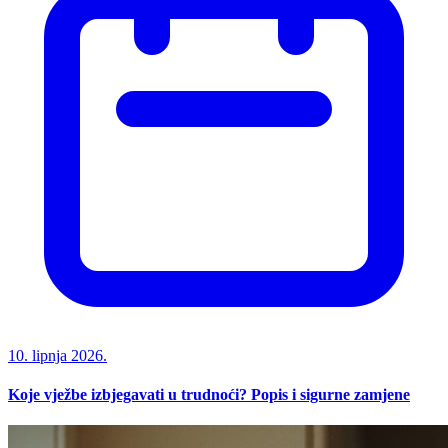
10. lipnja 2026.
Koje vježbe izbjegavati u trudnoći? Popis i sigurne zamjene