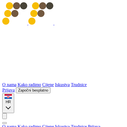
O nama
Kako radimo
Cijene
Iskustva
Trudnice
Prijava
Započni besplatno
HR
O nama
Kako radimo
Cijene
Iskustva
Trudnice
Prijava