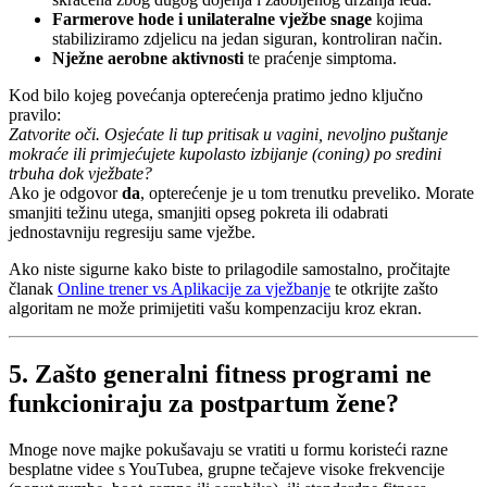
Farmerove hode i unilateralne vježbe snage
kojima
stabiliziramo zdjelicu na jedan siguran, kontroliran način.
Nježne aerobne aktivnosti
te praćenje simptoma.
Kod bilo kojeg povećanja opterećenja pratimo jedno ključno
pravilo:
Zatvorite oči. Osjećate li tup pritisak u vagini, nevoljno puštanje
mokraće ili primjećujete kupolasto izbijanje (coning) po sredini
trbuha dok vježbate?
Ako je odgovor
da
, opterećenje je u tom trenutku preveliko. Morate
smanjiti težinu utega, smanjiti opseg pokreta ili odabrati
jednostavniju regresiju same vježbe.
Ako niste sigurne kako biste to prilagodile samostalno, pročitajte
članak
Online trener vs Aplikacije za vježbanje
te otkrijte zašto
algoritam ne može primijetiti vašu kompenzaciju kroz ekran.
5. Zašto generalni fitness programi ne
funkcioniraju za postpartum žene?
Mnoge nove majke pokušavaju se vratiti u formu koristeći razne
besplatne videe s YouTubea, grupne tečajeve visoke frekvencije