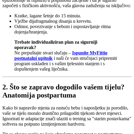
epiziotomije ili ruptura) u potpunosti zacijelile i da je sigurno
započeti s fizičkom aktivnošću, vaša glavna zaduženja su isključivo:
Kratke, lagane šetnje do 15 minuta.
Vježbe dijafragmalnog disanja u krevetu.
Odmor, povezivanje s bebom i uspostavljanje ritma
dojenja/hranjenja.
Trebate individualiziran plan za sigurniji
oporavak?
Ne prepuštajte stvari slučaju –
Ispunite MyFittio
postnatalni upitnik
i naši će vam stručnjaci pripremiti
program usklađen i s vašim tjelesnim stanjem i s
dopuštenjem vašeg liječnika.
2. Što se zapravo dogodilo vašem tijelu?
Anatomija postpartuma
Kako bi napravilo mjesta za rastuću bebu i naposljetku ju porodilo,
vaše se tijelo moralo drastično prilagoditi tijekom devet mjeseci.
Ignorirati te adaptacije znači ulaziti u trening sa "starim postavkama"
softvera na potpuno izmijenjenom hardveru.