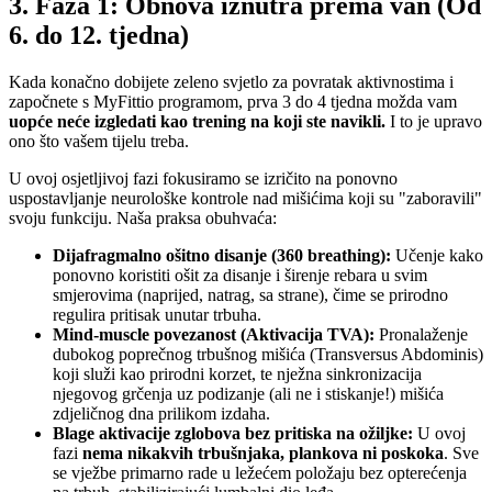
3. Faza 1: Obnova iznutra prema van (Od
6. do 12. tjedna)
Kada konačno dobijete zeleno svjetlo za povratak aktivnostima i
započnete s MyFittio programom, prva 3 do 4 tjedna možda vam
uopće neće izgledati kao trening na koji ste navikli.
I to je upravo
ono što vašem tijelu treba.
U ovoj osjetljivoj fazi fokusiramo se izričito na ponovno
uspostavljanje neurološke kontrole nad mišićima koji su "zaboravili"
svoju funkciju. Naša praksa obuhvaća:
Dijafragmalno ošitno disanje (360 breathing):
Učenje kako
ponovno koristiti ošit za disanje i širenje rebara u svim
smjerovima (naprijed, natrag, sa strane), čime se prirodno
regulira pritisak unutar trbuha.
Mind-muscle povezanost (Aktivacija TVA):
Pronalaženje
dubokog poprečnog trbušnog mišića (Transversus Abdominis)
koji služi kao prirodni korzet, te nježna sinkronizacija
njegovog grčenja uz podizanje (ali ne i stiskanje!) mišića
zdjeličnog dna prilikom izdaha.
Blage aktivacije zglobova bez pritiska na ožiljke:
U ovoj
fazi
nema nikakvih trbušnjaka, plankova ni poskoka
. Sve
se vježbe primarno rade u ležećem položaju bez opterećenja