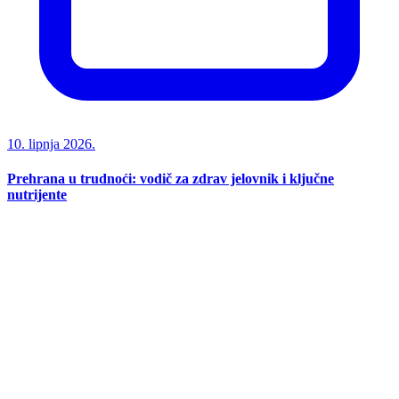
10. lipnja 2026.
Prehrana u trudnoći: vodič za zdrav jelovnik i ključne
nutrijente