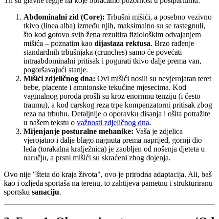
Tri su glavne regije na koje obraćamo pozornost u postpartumu:
Abdominalni zid (Core):
Trbušni mišići, a posebno vezivno
tkivo (linea alba) između njih, maksimalno su se rastegnuli,
što kod gotovo svih žena rezultira fiziološkim odvajanjem
mišića – poznatim kao
dijastaza rektusa
. Brzo rađenje
standardnih trbušnjaka (crunches) samo će povećati
intraabdominalni pritisak i pogurati tkivo dalje prema van,
pogoršavajući stanje.
Mišići zdjeličnog dna:
Ovi mišići nosili su nevjerojatan teret
bebe, placente i amnionske tekućine mjesecima. Kod
vaginalnog poroda prošli su kroz enormnu tenziju (i često
traumu), a kod carskog reza trpe kompenzatorni pritisak zbog
reza na trbuhu. Detaljnije o oporavku disanja i ošita potražite
u našem tekstu o
važnosti zdjeličnog dna
.
Mijenjanje posturalne mehanike:
Vaša je zdjelica
vjerojatno i dalje blago nagnuta prema naprijed, gornji dio
leđa (torakalna kralježnica) je zaobljen od nošenja djeteta u
naručju, a prsni mišići su skraćeni zbog dojenja.
Ovo nije "šteta do kraja života", ovo je prirodna adaptacija. Ali, baš
kao i ozljeda sportaša na terenu, to zahtijeva pametnu i strukturiranu
sportsku
sanaciju
.