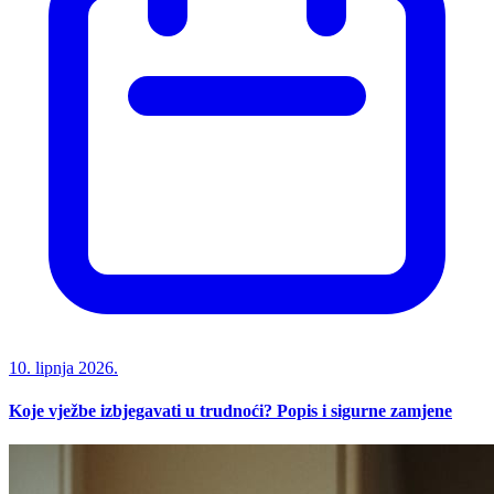
10. lipnja 2026.
Koje vježbe izbjegavati u trudnoći? Popis i sigurne zamjene