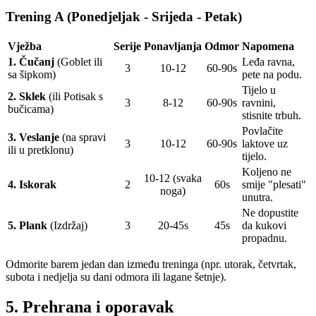
Trening A (Ponedjeljak - Srijeda - Petak)
Vježba
Serije
Ponavljanja
Odmor
Napomena
1. Čučanj
(Goblet ili
Leđa ravna,
3
10-12
60-90s
sa šipkom)
pete na podu.
Tijelo u
2. Sklek
(ili Potisak s
3
8-12
60-90s
ravnini,
bučicama)
stisnite trbuh.
Povlačite
3. Veslanje
(na spravi
3
10-12
60-90s
laktove uz
ili u pretklonu)
tijelo.
Koljeno ne
10-12 (svaka
4. Iskorak
2
60s
smije "plesati"
noga)
unutra.
Ne dopustite
5. Plank
(Izdržaj)
3
20-45s
45s
da kukovi
propadnu.
Odmorite barem jedan dan između treninga (npr. utorak, četvrtak,
subota i nedjelja su dani odmora ili lagane šetnje).
5. Prehrana i oporavak