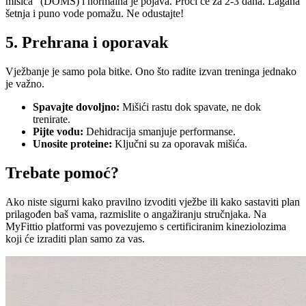
mišića" (DOMS) i normalna je pojava. Proći će za 2-3 dana. Lagana
šetnja i puno vode pomažu. Ne odustajte!
5. Prehrana i oporavak
Vježbanje je samo pola bitke. Ono što radite izvan treninga jednako
je važno.
Spavajte dovoljno:
Mišići rastu dok spavate, ne dok
trenirate.
Pijte vodu:
Dehidracija smanjuje performanse.
Unosite proteine:
Ključni su za oporavak mišića.
Trebate pomoć?
Ako niste sigurni kako pravilno izvoditi vježbe ili kako sastaviti plan
prilagođen baš vama, razmislite o angažiranju stručnjaka. Na
MyFittio platformi vas povezujemo s certificiranim kineziolozima
koji će izraditi plan samo za vas.