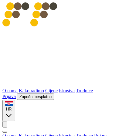
O nama
Kako radimo
Cijene
Iskustva
Trudnice
Prijava
Započni besplatno
HR
O nama
Kako radimo
Cijene
Iskustva
Trudnice
Prijava