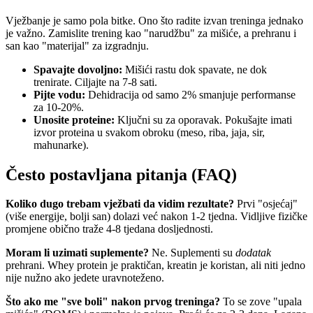
Vježbanje je samo pola bitke. Ono što radite izvan treninga jednako
je važno. Zamislite trening kao "narudžbu" za mišiće, a prehranu i
san kao "materijal" za izgradnju.
Spavajte dovoljno:
Mišići rastu dok spavate, ne dok
trenirate. Ciljajte na 7-8 sati.
Pijte vodu:
Dehidracija od samo 2% smanjuje performanse
za 10-20%.
Unosite proteine:
Ključni su za oporavak. Pokušajte imati
izvor proteina u svakom obroku (meso, riba, jaja, sir,
mahunarke).
Često postavljana pitanja (FAQ)
Koliko dugo trebam vježbati da vidim rezultate?
Prvi "osjećaj"
(više energije, bolji san) dolazi već nakon 1-2 tjedna. Vidljive fizičke
promjene obično traže 4-8 tjedana dosljednosti.
Moram li uzimati suplemente?
Ne. Suplementi su
dodatak
prehrani. Whey protein je praktičan, kreatin je koristan, ali niti jedno
nije nužno ako jedete uravnoteženo.
Što ako me "sve boli" nakon prvog treninga?
To se zove "upala