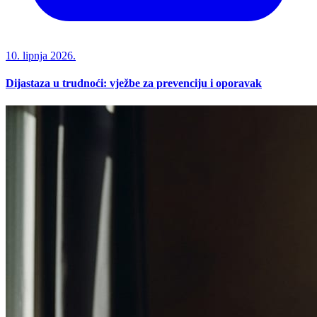
10. lipnja 2026.
Dijastaza u trudnoći: vježbe za prevenciju i oporavak