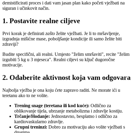
demistificirati proces i dati vam jasan plan kako početi vježbati na
siguran i učinkovit način.
1. Postavite realne ciljeve
Prvi korak je definirati
zašto
želite vježbati. Je li to mršavljenje,
izgradnja mišićne mase, poboljšanje kondicije ili samo želite biti
zdraviji?
Budite specifični, ali realni. Umjesto "želim smršaviti", recite "želim
izgubiti 5 kg u 3 mjeseca". Realni ciljevi su ključ dugoročne
motivacije.
2. Odaberite aktivnost koja vam odgovara
Najbolja vježba je ona koju ćete zapravo raditi. Ne morate ići u
teretanu ako to ne volite.
Trening snage (teretana ili kod kuće):
Odlično za
oblikovanje tijela, ubrzanje metabolizma i zdravlje kostiju.
Trčanje/Hodanje:
Jednostavno, besplatno i odlično za
kardiovaskularno zdravlje.
Grupni treninzi:
Dobro za motivaciju ako volite vježbati s
drugima.