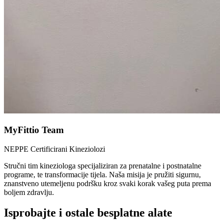
MyFittio Team
NEPPE Certificirani Kineziolozi
Stručni tim kineziologa specijaliziran za prenatalne i postnatalne
programe, te transformacije tijela. Naša misija je pružiti sigurnu,
znanstveno utemeljenu podršku kroz svaki korak vašeg puta prema
boljem zdravlju.
Isprobajte i ostale besplatne alate