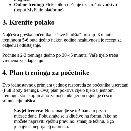
Online trening:
Fleksibilno rješenje uz stručno vodstvo
(poput MyFittio platforme).
3. Krenite polako
Najčešća greška početnika je "sve ili ništa" pristup. Krenuti s
treningom 5-6 puta tjedno nakon godina neaktivnosti je recept za
ozljedu i odustajanje.
Počnite s 2-3 treninga tjedno po 30-45 minuta. Vaše tijelo treba
vremena za adaptaciju.
4. Plan treninga za početnike
Evo jednostavnog primjera tjednog rasporeda za početnika u teretani
(Full Body trening). Ovaj plan pokriva cijelo tijelo u jednom
treningu, što je optimalno za početnike jer omogućuje češću
stimulaciju mišića.
Savjet trenera:
Ne zamarajte se težinama u prvih
mjesec dana. Fokusirajte se isključivo na formu. Ako ne
možete napraviti vježbu pravilno, smanjite težinu. Ego
je najveći neprijatelj napretka.