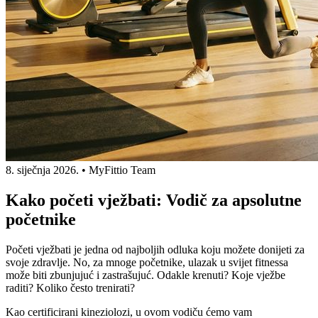
8. siječnja 2026.
•
MyFittio Team
Kako početi vježbati: Vodič za apsolutne
početnike
Početi vježbati je jedna od najboljih odluka koju možete donijeti za
svoje zdravlje. No, za mnoge početnike, ulazak u svijet fitnessa
može biti zbunjujuć i zastrašujuć. Odakle krenuti? Koje vježbe
raditi? Koliko često trenirati?
Kao certificirani kineziolozi, u ovom vodiču ćemo vam