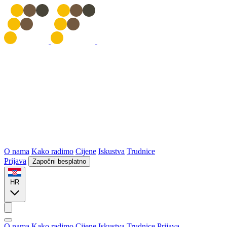
O nama
Kako radimo
Cijene
Iskustva
Trudnice
Prijava
Započni besplatno
HR
O nama
Kako radimo
Cijene
Iskustva
Trudnice
Prijava