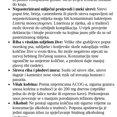
do kraja.
Nepasterizirani mliječni proizvodi i meki sirevi:
Sirevi
poput fete, brieja, camemberta ili plavih sireva napravljeni od
nepasteriziranog mlijeka mogu biti kontaminirani bakterijom
Listeria monocytogenes
. Listerioza je rijetka, ali u trudnoći
može dovesti do ozbiljnih komplikacija. Uvijek provjerite
deklaraciju i birajte proizvode na kojima jasno piše da su od
pasteriziranog mlijeka.
Riba s visokim udjelom žive:
Velike ribe grabljivice poput
morskog psa, sabljarke i kraljevske skuše nakupljaju velike
količine žive u svom tkivu, što može negativno utjecati na
razvoj bebinog živčanog sustava. Konzumaciju tune
ograničite na umjerene količine, a prednost dajte manjoj
plavoj ribi (srdele).
Sirova riba i plodovi mora:
Sushi od sirove ribe, sirove
dagnje i kamenice nose visok rizik od trovanja hranom i
parazita.
Višak kofeina:
Prema smjernicama ACOG-a, sigurna granica
unosa kofeina u trudnoći je do 200 mg dnevno (otprilike
jedna do dvije šalice turske ili espresso kave). Prekomjeran
unos povezuje se s manjom porođajnom težinom djeteta.
Alkohol:
Ne postoji sigurna količina niti sigurno vrijeme za
konzumaciju alkohola u trudnoći. Potpuna apstinencija je
jedini siguran izbor za sprječavanje fetalnog alkoholnog