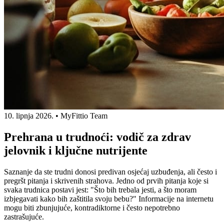
10. lipnja 2026.
•
MyFittio Team
Prehrana u trudnoći: vodič za zdrav
jelovnik i ključne nutrijente
Saznanje da ste trudni donosi predivan osjećaj uzbuđenja, ali često i
pregršt pitanja i skrivenih strahova. Jedno od prvih pitanja koje si
svaka trudnica postavi jest: "Što bih trebala jesti, a što moram
izbjegavati kako bih zaštitila svoju bebu?" Informacije na internetu
mogu biti zbunjujuće, kontradiktorne i često nepotrebno
zastrašujuće.