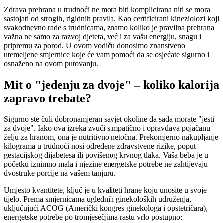
Zdrava prehrana u trudnoći ne mora biti komplicirana niti se mora
sastojati od strogih, rigidnih pravila. Kao certificirani kineziolozi koji
svakodnevno rade s trudnicama, znamo koliko je pravilna prehrana
važna ne samo za razvoj djeteta, već i za vašu energiju, snagu i
pripremu za porod. U ovom vodiču donosimo znanstveno
utemeljene smjernice koje će vam pomoći da se osjećate sigurno i
osnaženo na ovom putovanju.
Mit o "jedenju za dvoje" – koliko kalorija
zapravo trebate?
Sigurno ste čuli dobronamjeran savjet okoline da sada morate "jesti
za dvoje". Iako ova izreka zvuči simpatično i opravdava pojačanu
želju za hranom, ona je nutritivno netočna. Prekomjerno nakupljanje
kilograma u trudnoći nosi određene zdravstvene rizike, poput
gestacijskog dijabetesa ili povišenog krvnog tlaka. Vaša beba je u
početku iznimno mala i njezine energetske potrebe ne zahtijevaju
dvostruke porcije na vašem tanjuru.
Umjesto kvantitete, ključ je u kvaliteti hrane koju unosite u svoje
tijelo. Prema smjernicama uglednih ginekoloških udruženja,
uključujući ACOG (Američki kongres ginekologa i opstetričara),
energetske potrebe po tromjesečjima rastu vrlo postupno: