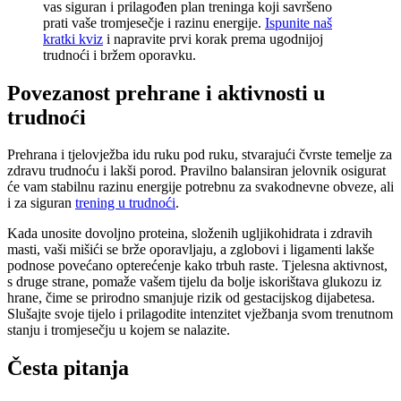
vas siguran i prilagođen plan treninga koji savršeno
prati vaše tromjesečje i razinu energije.
Ispunite naš
kratki kviz
i napravite prvi korak prema ugodnijoj
trudnoći i bržem oporavku.
Povezanost prehrane i aktivnosti u
trudnoći
Prehrana i tjelovježba idu ruku pod ruku, stvarajući čvrste temelje za
zdravu trudnoću i lakši porod. Pravilno balansiran jelovnik osigurat
će vam stabilnu razinu energije potrebnu za svakodnevne obveze, ali
i za siguran
trening u trudnoći
.
Kada unosite dovoljno proteina, složenih ugljikohidrata i zdravih
masti, vaši mišići se brže oporavljaju, a zglobovi i ligamenti lakše
podnose povećano opterećenje kako trbuh raste. Tjelesna aktivnost,
s druge strane, pomaže vašem tijelu da bolje iskorištava glukozu iz
hrane, čime se prirodno smanjuje rizik od gestacijskog dijabetesa.
Slušajte svoje tijelo i prilagodite intenzitet vježbanja svom trenutnom
stanju i tromjesečju u kojem se nalazite.
Česta pitanja