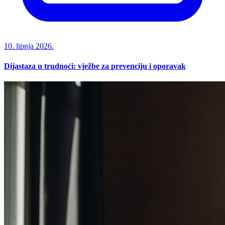
10. lipnja 2026.
Dijastaza u trudnoći: vježbe za prevenciju i oporavak