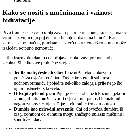
sindroma.
Kako se nositi s mučninama i važnost
hidratacije
Prvo tromjesečje često obilježavaju jutarnje mučnine, koje se, unatoč
svom nazivu, mogu pojaviti u bilo koje doba dana ili noći. Kada
vam je stalno mučno, pomisao na savršeno uravnotežen obrok može
izgledati potpuno nemoguće.
U tim izazovnim danima ne očajavajte ako vaša prehrana nije
idealna. Slijedite ove praktične savjete:
Jedite male, česte obroke:
Prazan želudac dokazano
pojačava osjećaj mučnine. Držite krekere ili suhi tost na
noćnom ormariću i pojedite nekoliko zalogaja prije nego što
ujutro ustanete iz kreveta.
Odvojite jelo od pića:
Pijenje veće količine tekućine tijekom
samog obroka može stvoriti osjećaj pretrpanosti i potaknuti
nagon za povraćanjem. Pijte vodu radije između obroka.
Đumbir kao prirodni saveznik:
Čaj od svježeg đumbira ili
blagi bomboni od đumbira mogu značajno ublažiti mučninu i
smiriti želudac.