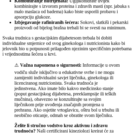
Kombiniranje nutrijenata:
Ugljikohidrate uvijek
kombinirajte s izvorom proteina i zdravih masti (npr. jabuka s
malo maslaca od badema) kako biste usporili probavu i
apsorpciju glukoze.
Izbjegavanje rafiniranih šećera:
Sokovi, slatkiši i pekarski
proizvodi od bijelog brašna trebali bi se svesti na minimum.
Svaka trudnica s gestacijskim dijabetesom trebala bi dobiti
individualne smjernice od svog ginekologa i nutricionista kako bi
jelovnik bio u potpunosti prilagođen njezinim specifičnim potrebama
i vrijednostima šećera u krvi.
⚠️
Važna napomena o sigurnosti:
Informacije u ovom
vodiču služe isključivo u edukativne svrhe i ne mogu
zamijeniti individualni savjet liječnika, ginekologa ili
licenciranog nutricionista. Svaka trudnoća je
jedinstvena. Ako imate bilo kakvo medicinsko stanje
(poput gestacijskog dijabetesa, preeklampsije ili teških
mučnina), obavezno se konzultirajte sa svojim
liječnikom prije uvođenja značajnih promjena u
prehranu. Ako osjetite vrtoglavicu, oštru bol u trbuhu ili
neobično oticanje, odmah se obratite svom liječniku.
Želite li stručno vodstvo kroz aktivnu i zdravu
trudnoću?
Naši certificirani kineziolozi kreirat će za