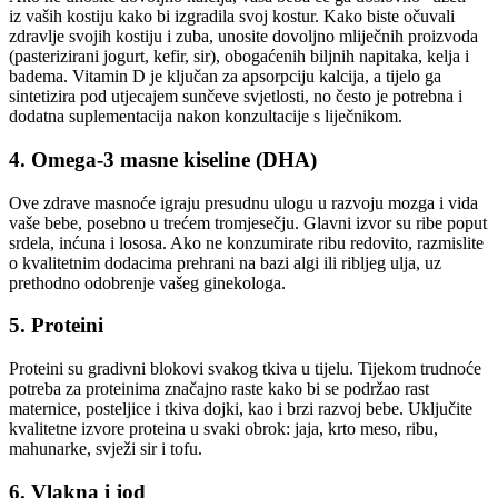
iz vaših kostiju kako bi izgradila svoj kostur. Kako biste očuvali
zdravlje svojih kostiju i zuba, unosite dovoljno mliječnih proizvoda
(pasterizirani jogurt, kefir, sir), obogaćenih biljnih napitaka, kelja i
badema. Vitamin D je ključan za apsorpciju kalcija, a tijelo ga
sintetizira pod utjecajem sunčeve svjetlosti, no često je potrebna i
dodatna suplementacija nakon konzultacije s liječnikom.
4. Omega-3 masne kiseline (DHA)
Ove zdrave masnoće igraju presudnu ulogu u razvoju mozga i vida
vaše bebe, posebno u trećem tromjesečju. Glavni izvor su ribe poput
srdela, inćuna i lososa. Ako ne konzumirate ribu redovito, razmislite
o kvalitetnim dodacima prehrani na bazi algi ili ribljeg ulja, uz
prethodno odobrenje vašeg ginekologa.
5. Proteini
Proteini su gradivni blokovi svakog tkiva u tijelu. Tijekom trudnoće
potreba za proteinima značajno raste kako bi se podržao rast
maternice, posteljice i tkiva dojki, kao i brzi razvoj bebe. Uključite
kvalitetne izvore proteina u svaki obrok: jaja, krto meso, ribu,
mahunarke, svježi sir i tofu.
6. Vlakna i jod