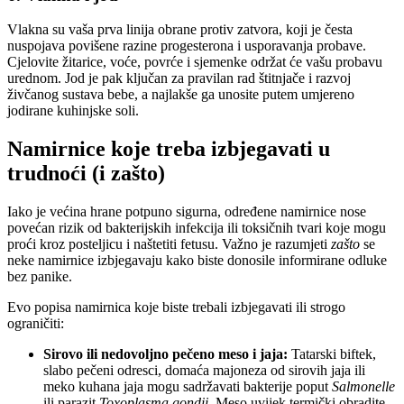
Vlakna su vaša prva linija obrane protiv zatvora, koji je česta
nuspojava povišene razine progesterona i usporavanja probave.
Cjelovite žitarice, voće, povrće i sjemenke održat će vašu probavu
urednom. Jod je pak ključan za pravilan rad štitnjače i razvoj
živčanog sustava bebe, a najlakše ga unosite putem umjereno
jodirane kuhinjske soli.
Namirnice koje treba izbjegavati u
trudnoći (i zašto)
Iako je većina hrane potpuno sigurna, određene namirnice nose
povećan rizik od bakterijskih infekcija ili toksičnih tvari koje mogu
proći kroz posteljicu i naštetiti fetusu. Važno je razumjeti
zašto
se
neke namirnice izbjegavaju kako biste donosile informirane odluke
bez panike.
Evo popisa namirnica koje biste trebali izbjegavati ili strogo
ograničiti:
Sirovo ili nedovoljno pečeno meso i jaja:
Tatarski biftek,
slabo pečeni odresci, domaća majoneza od sirovih jaja ili
meko kuhana jaja mogu sadržavati bakterije poput
Salmonelle
ili parazit
Toxoplasma gondii
. Meso uvijek termički obradite