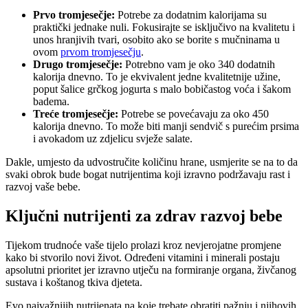
Prvo tromjesečje:
Potrebe za dodatnim kalorijama su
praktički jednake nuli. Fokusirajte se isključivo na kvalitetu i
unos hranjivih tvari, osobito ako se borite s mučninama u
ovom
prvom tromjesečju
.
Drugo tromjesečje:
Potrebno vam je oko 340 dodatnih
kalorija dnevno. To je ekvivalent jedne kvalitetnije užine,
poput šalice grčkog jogurta s malo bobičastog voća i šakom
badema.
Treće tromjesečje:
Potrebe se povećavaju za oko 450
kalorija dnevno. To može biti manji sendvič s purećim prsima
i avokadom uz zdjelicu svježe salate.
Dakle, umjesto da udvostručite količinu hrane, usmjerite se na to da
svaki obrok bude bogat nutrijentima koji izravno podržavaju rast i
razvoj vaše bebe.
Ključni nutrijenti za zdrav razvoj bebe
Tijekom trudnoće vaše tijelo prolazi kroz nevjerojatne promjene
kako bi stvorilo novi život. Određeni vitamini i minerali postaju
apsolutni prioritet jer izravno utječu na formiranje organa, živčanog
sustava i koštanog tkiva djeteta.
Evo najvažnijih nutrijenata na koje trebate obratiti pažnju i njihovih