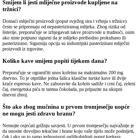
Smijem li jesti mliječne proizvode kupljene na
tržnici?
Domaći mliječni proizvodi (poput svježeg sira i vrhnja s tržnice)
često se pripremaju od nepasteriziranog mlijeka. Zbog rizika od
listerije, preporučuje se izbjegavati takve proizvode u trudnoći, osim
ako niste potpuno sigurni da je mlijeko prethodno prokuhano ili
pasterizirano. Sigurnija opcija su industrijski pasterizirani mliječni
proizvodi iz trgovine.
Koliko kave smijem popiti tijekom dana?
Preporučuje se ograničiti unos kofeina na maksimalno 200 mg
dnevno. To je otprilike jedna šalica klasične turske kave ili dvije
kraće espresso kave. Ne zaboravite da kofein sadrže i crni čaj, zeleni
čaj, energetska pića te tamna čokolada, pa pripazite na ukupni
dnevni zbroj.
Što ako zbog mučnina u prvom tromjesečju uopće
ne mogu jesti zdravu hranu?
Nemojte osjećati grižnju savjesti. U prvom tromjesečju najvažnije je
da unosite dovoljno tekućine i hrane koju vaše tijelo može podnijeti,
čak i ako su to samo jednostavni ugljikohidrati poput krekera,