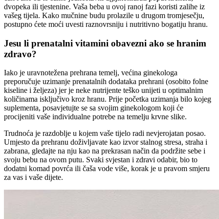
dvopeka ili tjestenine. Vaša beba u ovoj ranoj fazi koristi zalihe iz
vašeg tijela. Kako mučnine budu prolazile u drugom tromjesečju,
postupno ćete moći uvesti raznovrsniju i nutritivno bogatiju hranu.
Jesu li prenatalni vitamini obavezni ako se hranim
zdravo?
Iako je uravnotežena prehrana temelj, većina ginekologa
preporučuje uzimanje prenatalnih dodataka prehrani (osobito folne
kiseline i željeza) jer je neke nutrijente teško unijeti u optimalnim
količinama isključivo kroz hranu. Prije početka uzimanja bilo kojeg
suplementa, posavjetujte se sa svojim ginekologom koji će
procijeniti vaše individualne potrebe na temelju krvne slike.
Trudnoća je razdoblje u kojem vaše tijelo radi nevjerojatan posao.
Umjesto da prehranu doživljavate kao izvor stalnog stresa, straha i
zabrana, gledajte na nju kao na prekrasan način da podržite sebe i
svoju bebu na ovom putu. Svaki svjestan i zdravi odabir, bio to
dodatni komad povrća ili čaša vode više, korak je u pravom smjeru
za vas i vaše dijete.