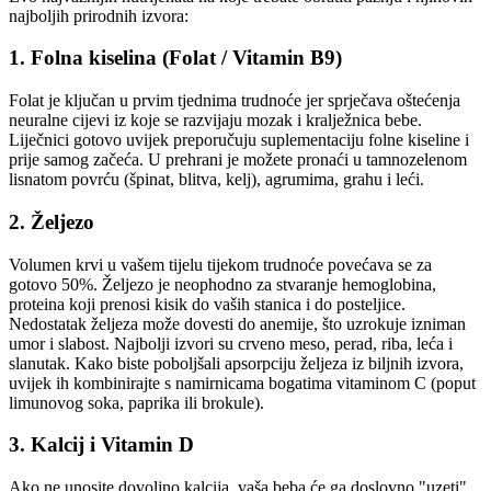
najboljih prirodnih izvora:
1. Folna kiselina (Folat / Vitamin B9)
Folat je ključan u prvim tjednima trudnoće jer sprječava oštećenja
neuralne cijevi iz koje se razvijaju mozak i kralježnica bebe.
Liječnici gotovo uvijek preporučuju suplementaciju folne kiseline i
prije samog začeća. U prehrani je možete pronaći u tamnozelenom
lisnatom povrću (špinat, blitva, kelj), agrumima, grahu i leći.
2. Željezo
Volumen krvi u vašem tijelu tijekom trudnoće povećava se za
gotovo 50%. Željezo je neophodno za stvaranje hemoglobina,
proteina koji prenosi kisik do vaših stanica i do posteljice.
Nedostatak željeza može dovesti do anemije, što uzrokuje izniman
umor i slabost. Najbolji izvori su crveno meso, perad, riba, leća i
slanutak. Kako biste poboljšali apsorpciju željeza iz biljnih izvora,
uvijek ih kombinirajte s namirnicama bogatima vitaminom C (poput
limunovog soka, paprika ili brokule).
3. Kalcij i Vitamin D
Ako ne unosite dovoljno kalcija, vaša beba će ga doslovno "uzeti"