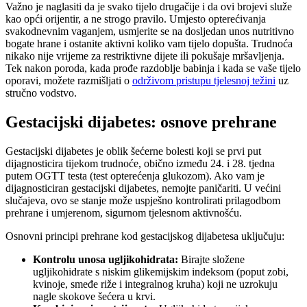
Važno je naglasiti da je svako tijelo drugačije i da ovi brojevi služe
kao opći orijentir, a ne strogo pravilo. Umjesto opterećivanja
svakodnevnim vaganjem, usmjerite se na dosljedan unos nutritivno
bogate hrane i ostanite aktivni koliko vam tijelo dopušta. Trudnoća
nikako nije vrijeme za restriktivne dijete ili pokušaje mršavljenja.
Tek nakon poroda, kada prođe razdoblje babinja i kada se vaše tijelo
oporavi, možete razmišljati o
održivom pristupu tjelesnoj težini
uz
stručno vodstvo.
Gestacijski dijabetes: osnove prehrane
Gestacijski dijabetes je oblik šećerne bolesti koji se prvi put
dijagnosticira tijekom trudnoće, obično između 24. i 28. tjedna
putem OGTT testa (test opterećenja glukozom). Ako vam je
dijagnosticiran gestacijski dijabetes, nemojte paničariti. U većini
slučajeva, ovo se stanje može uspješno kontrolirati prilagodbom
prehrane i umjerenom, sigurnom tjelesnom aktivnošću.
Osnovni principi prehrane kod gestacijskog dijabetesa uključuju:
Kontrolu unosa ugljikohidrata:
Birajte složene
ugljikohidrate s niskim glikemijskim indeksom (poput zobi,
kvinoje, smeđe riže i integralnog kruha) koji ne uzrokuju
nagle skokove šećera u krvi.