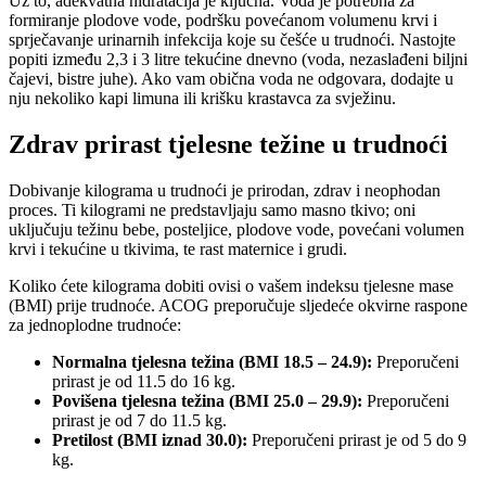
Uz to, adekvatna hidratacija je ključna. Voda je potrebna za
formiranje plodove vode, podršku povećanom volumenu krvi i
sprječavanje urinarnih infekcija koje su češće u trudnoći. Nastojte
popiti između 2,3 i 3 litre tekućine dnevno (voda, nezaslađeni biljni
čajevi, bistre juhe). Ako vam obična voda ne odgovara, dodajte u
nju nekoliko kapi limuna ili krišku krastavca za svježinu.
Zdrav prirast tjelesne težine u trudnoći
Dobivanje kilograma u trudnoći je prirodan, zdrav i neophodan
proces. Ti kilogrami ne predstavljaju samo masno tkivo; oni
uključuju težinu bebe, posteljice, plodove vode, povećani volumen
krvi i tekućine u tkivima, te rast maternice i grudi.
Koliko ćete kilograma dobiti ovisi o vašem indeksu tjelesne mase
(BMI) prije trudnoće. ACOG preporučuje sljedeće okvirne raspone
za jednoplodne trudnoće:
Normalna tjelesna težina (BMI 18.5 – 24.9):
Preporučeni
prirast je od 11.5 do 16 kg.
Povišena tjelesna težina (BMI 25.0 – 29.9):
Preporučeni
prirast je od 7 do 11.5 kg.
Pretilost (BMI iznad 30.0):
Preporučeni prirast je od 5 do 9
kg.