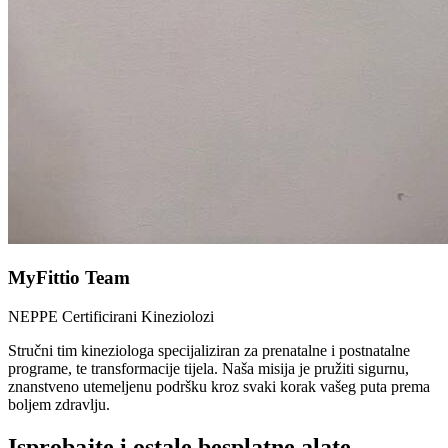
MyFittio Team
NEPPE Certificirani Kineziolozi
Stručni tim kineziologa specijaliziran za prenatalne i postnatalne
programe, te transformacije tijela. Naša misija je pružiti sigurnu,
znanstveno utemeljenu podršku kroz svaki korak vašeg puta prema
boljem zdravlju.
Isprobajte i ostale besplatne alate