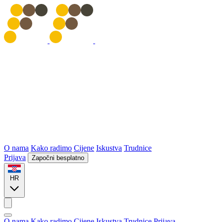
O nama
Kako radimo
Cijene
Iskustva
Trudnice
Prijava
Započni besplatno
HR
O nama
Kako radimo
Cijene
Iskustva
Trudnice
Prijava