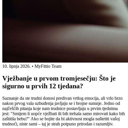
10. lipnja 2026.
•
MyFittio Team
Vježbanje u prvom tromjesečju: Što je
sigurno u prvih 12 tjedana?
Saznanje da ste trudni donosi predivan vrtlog emocija, ali vrlo brzo
nakon prvog vala uzbuđenja javljaju se i brojne sumnje. Jedno od
najčešćih pitanja koje nam trudnice postavljaju u prvim tjednima
jest: "Smijem li uopće vježbati ili bih trebala samo mirovati kako bih
zaštitila bebu?" Ako se bojite da bi aktivnost mogla naštetiti vašoj
trudnoći, niste sami – taj je strah potpuno prirodan i razumljiv.