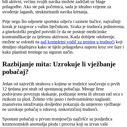
bili aktivni, većinu svojih navika možete zadržati uz blage
prilagodbe. Ako ste pak početnica, sada je idealno vrijeme za
uvođenje laganih, strukturiranih navika kretanja.
Prije nego što odjenete sportsku odjeću i uzmete bučice, najvažniji
korak je razgovor s vašim liječnikom. Svaka je trudnoća jedinstvena,
a ginekološki pregled potvrdit će da ne postoje medicinske
kontraindikacije za tjelesnu aktivnost. Kada dobijete odobrenje,
možete se osloniti na
naš kompletni vodič za trening u trudnoći
koji
detaljno objašnjava kako se tijelo prilagođava naporu kroz sve faze i
kako planirati treninge na siguran način.
Razbijanje mita: Uzrokuje li vježbanje
pobačaj?
Jedan od najvećih strahova s kojima se trudnice suočavaju u prvih
12 tjedana jest strah od spontanog pobačaja. Mnoge žene
podsvjesno povezuju skakanje, podizanje tereta ili ubrzan rad srca s
rizikom za plod. Želimo vrlo jasno i nedvosmisleno naglasiti:
znanstvena istraživanja dosljedno pokazuju da umjereno vježbanje
ne uzrokuje pobačaj u zdravoj, niskorizičnoj trudnoći.
Spontani pobačaji u prvom tromjesečju najčešće su posljedica
kromosomskih anomalija ploda i procesa koji su izvan vaše