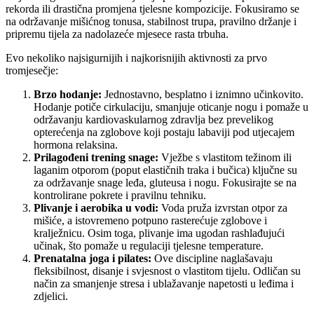
rekorda ili drastična promjena tjelesne kompozicije. Fokusiramo se
na održavanje mišićnog tonusa, stabilnost trupa, pravilno držanje i
pripremu tijela za nadolazeće mjesece rasta trbuha.
Evo nekoliko najsigurnijih i najkorisnijih aktivnosti za prvo
tromjesečje:
Brzo hodanje:
Jednostavno, besplatno i iznimno učinkovito.
Hodanje potiče cirkulaciju, smanjuje oticanje nogu i pomaže u
održavanju kardiovaskularnog zdravlja bez prevelikog
opterećenja na zglobove koji postaju labaviji pod utjecajem
hormona relaksina.
Prilagođeni trening snage:
Vježbe s vlastitom težinom ili
laganim otporom (poput elastičnih traka i bučica) ključne su
za održavanje snage leđa, gluteusa i nogu. Fokusirajte se na
kontrolirane pokrete i pravilnu tehniku.
Plivanje i aerobika u vodi:
Voda pruža izvrstan otpor za
mišiće, a istovremeno potpuno rasterećuje zglobove i
kralježnicu. Osim toga, plivanje ima ugodan rashlađujući
učinak, što pomaže u regulaciji tjelesne temperature.
Prenatalna joga i pilates:
Ove discipline naglašavaju
fleksibilnost, disanje i svjesnost o vlastitom tijelu. Odličan su
način za smanjenje stresa i ublažavanje napetosti u leđima i
zdjelici.