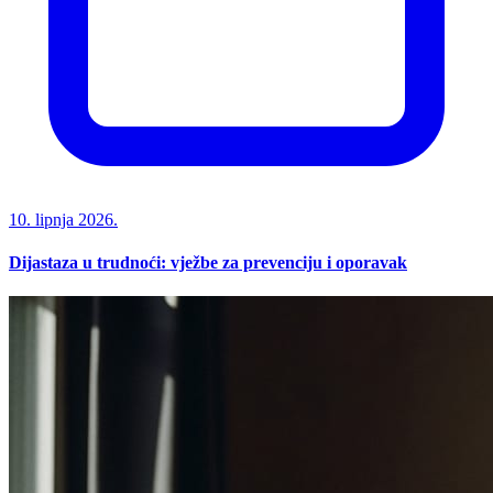
10. lipnja 2026.
Dijastaza u trudnoći: vježbe za prevenciju i oporavak