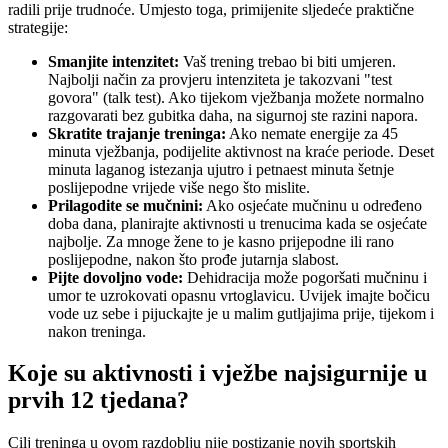
radili prije trudnoće. Umjesto toga, primijenite sljedeće praktične
strategije:
Smanjite intenzitet:
Vaš trening trebao bi biti umjeren.
Najbolji način za provjeru intenziteta je takozvani "test
govora" (talk test). Ako tijekom vježbanja možete normalno
razgovarati bez gubitka daha, na sigurnoj ste razini napora.
Skratite trajanje treninga:
Ako nemate energije za 45
minuta vježbanja, podijelite aktivnost na kraće periode. Deset
minuta laganog istezanja ujutro i petnaest minuta šetnje
poslijepodne vrijede više nego što mislite.
Prilagodite se mučnini:
Ako osjećate mučninu u određeno
doba dana, planirajte aktivnosti u trenucima kada se osjećate
najbolje. Za mnoge žene to je kasno prijepodne ili rano
poslijepodne, nakon što prođe jutarnja slabost.
Pijte dovoljno vode:
Dehidracija može pogoršati mučninu i
umor te uzrokovati opasnu vrtoglavicu. Uvijek imajte bočicu
vode uz sebe i pijuckajte je u malim gutljajima prije, tijekom i
nakon treninga.
Koje su aktivnosti i vježbe najsigurnije u
prvih 12 tjedana?
Cilj treninga u ovom razdoblju nije postizanje novih sportskih