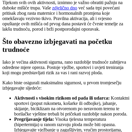
Tijekom svih ovih aktivnosti, iznimno je važno obratiti pažnju na
duboke mišiće trupa. Vaše
zdjelično dno
već sada trpi povećani
pritisak zbog rasta maternice i hormonalnih promjena koje
omekšavaju vezivno tkivo. Pravilna aktivacija, ali i svjesno
opuštanje ovih mišića od prvog dana postavit će čvrste temelje za
lakšu trudnoću, porod i brži postporođajni oporavak.
Što obavezno izbjegavati na početku
trudnoće
Iako je većina aktivnosti sigurna, rano razdoblje trudnoće zahtijeva
određene mjere opreza. Postoje vježbe, sportovi i uvjeti treniranja
koji mogu predstavljati rizik za vas i rani razvoj ploda.
Kako biste osigurali maksimalnu sigurnost, u prvom tromjesečju
izbjegavajte sljedeće:
Aktivnosti s visokim rizikom od pada ili udarca:
Kontaktni
sportovi (poput rukometa, košarke ili odbojke), jahanje,
skijanje, biciklizam na otvorenom po neravnom terenu te
borilačke vještine trebali bi pričekati razdoblje nakon poroda.
Pregrijavanje tijela:
Visoka tjelesna temperatura
(hipertermija) u ranom razvoju ploda može biti opasna.
Izbjegavajte vježbanje u zagušljivim, vrućim prostorijama,