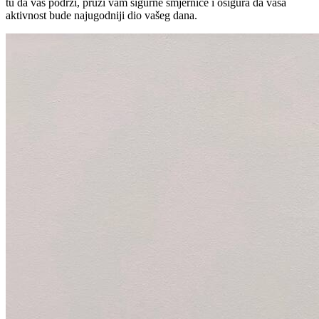
tu da vas podrži, pruži vam sigurne smjernice i osigura da vaša
aktivnost bude najugodniji dio vašeg dana.