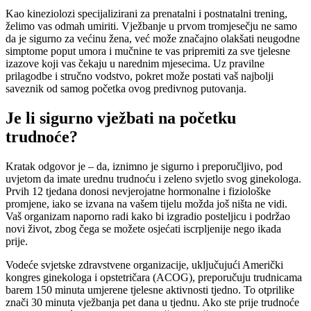
Kao kineziolozi specijalizirani za prenatalni i postnatalni trening,
želimo vas odmah umiriti. Vježbanje u prvom tromjesečju ne samo
da je sigurno za većinu žena, već može značajno olakšati neugodne
simptome poput umora i mučnine te vas pripremiti za sve tjelesne
izazove koji vas čekaju u narednim mjesecima. Uz pravilne
prilagodbe i stručno vodstvo, pokret može postati vaš najbolji
saveznik od samog početka ovog predivnog putovanja.
Je li sigurno vježbati na početku
trudnoće?
Kratak odgovor je – da, iznimno je sigurno i preporučljivo, pod
uvjetom da imate urednu trudnoću i zeleno svjetlo svog ginekologa.
Prvih 12 tjedana donosi nevjerojatne hormonalne i fiziološke
promjene, iako se izvana na vašem tijelu možda još ništa ne vidi.
Vaš organizam naporno radi kako bi izgradio posteljicu i podržao
novi život, zbog čega se možete osjećati iscrpljenije nego ikada
prije.
Vodeće svjetske zdravstvene organizacije, uključujući Američki
kongres ginekologa i opstetričara (ACOG), preporučuju trudnicama
barem 150 minuta umjerene tjelesne aktivnosti tjedno. To otprilike
znači 30 minuta vježbanja pet dana u tjednu. Ako ste prije trudnoće