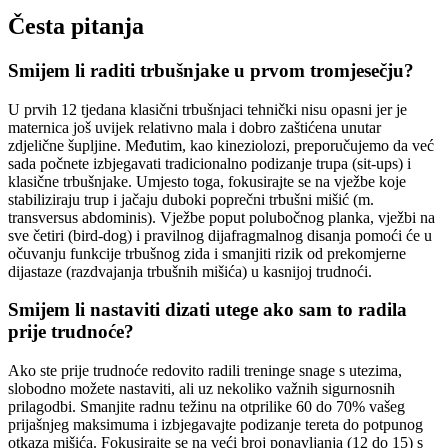
Česta pitanja
Smijem li raditi trbušnjake u prvom tromjesečju?
U prvih 12 tjedana klasični trbušnjaci tehnički nisu opasni jer je
maternica još uvijek relativno mala i dobro zaštićena unutar
zdjelične šupljine. Međutim, kao kineziolozi, preporučujemo da već
sada počnete izbjegavati tradicionalno podizanje trupa (sit-ups) i
klasične trbušnjake. Umjesto toga, fokusirajte se na vježbe koje
stabiliziraju trup i jačaju duboki poprečni trbušni mišić (m.
transversus abdominis). Vježbe poput polubočnog planka, vježbi na
sve četiri (bird-dog) i pravilnog dijafragmalnog disanja pomoći će u
očuvanju funkcije trbušnog zida i smanjiti rizik od prekomjerne
dijastaze (razdvajanja trbušnih mišića) u kasnijoj trudnoći.
Smijem li nastaviti dizati utege ako sam to radila
prije trudnoće?
Ako ste prije trudnoće redovito radili treninge snage s utezima,
slobodno možete nastaviti, ali uz nekoliko važnih sigurnosnih
prilagodbi. Smanjite radnu težinu na otprilike 60 do 70% vašeg
prijašnjeg maksimuma i izbjegavajte podizanje tereta do potpunog
otkaza mišića. Fokusirajte se na veći broj ponavljanja (12 do 15) s