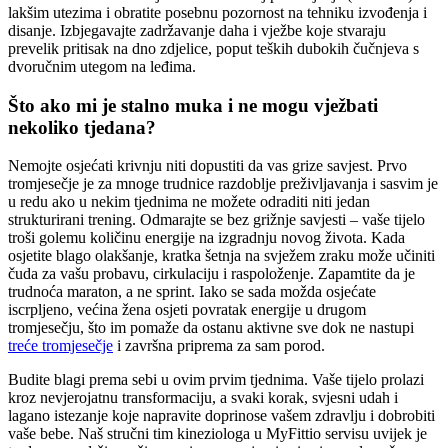
lakšim utezima i obratite posebnu pozornost na tehniku izvođenja i
disanje. Izbjegavajte zadržavanje daha i vježbe koje stvaraju
prevelik pritisak na dno zdjelice, poput teških dubokih čučnjeva s
dvoručnim utegom na leđima.
Što ako mi je stalno muka i ne mogu vježbati
nekoliko tjedana?
Nemojte osjećati krivnju niti dopustiti da vas grize savjest. Prvo
tromjesečje je za mnoge trudnice razdoblje preživljavanja i sasvim je
u redu ako u nekim tjednima ne možete odraditi niti jedan
strukturirani trening. Odmarajte se bez grižnje savjesti – vaše tijelo
troši golemu količinu energije na izgradnju novog života. Kada
osjetite blago olakšanje, kratka šetnja na svježem zraku može učiniti
čuda za vašu probavu, cirkulaciju i raspoloženje. Zapamtite da je
trudnoća maraton, a ne sprint. Iako se sada možda osjećate
iscrpljeno, većina žena osjeti povratak energije u drugom
tromjesečju, što im pomaže da ostanu aktivne sve dok ne nastupi
treće tromjesečje
i završna priprema za sam porod.
Budite blagi prema sebi u ovim prvim tjednima. Vaše tijelo prolazi
kroz nevjerojatnu transformaciju, a svaki korak, svjesni udah i
lagano istezanje koje napravite doprinose vašem zdravlju i dobrobiti
vaše bebe. Naš stručni tim kineziologa u MyFittio servisu uvijek je