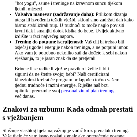
"hot yogu", saune i treninge na izravnom suncu tijekom
ljetnih mjeseci.
Valsalva manevar (zadržavanje daha):
Prilikom dizanja
utega ili izvođenja teških vježbi, skloni smo zadržati dah kako
bismo stabilizirali trup. U trudnoći to može naglo povisiti
krvni tlak i smanjiti dotok kisika do bebe. Uvijek aktivno
izdišite u fazi najvećeg napora.
Trening do potpune iscrpljenosti:
Vaš cilj bi trebao biti
osjećaj ugode i energije nakon treninga, a ne potpuni umor.
Ako vam je potrebno nekoliko sati da dođete k sebi nakon
vježbanja, to je jasan znak da ste pretjerali.
Brinete li se radite li vježbe pravilno i želite li biti
sigurni da ne štetite svojoj bebi? Naši certificirani
kineziolozi kreirat će program prilagođen točno vašem
tjednu trudnoće i razini energije. Riješite naš brzi
upitnik i preuzmite svoj
personalizirani plan treninga
već danas.
Znakovi za uzbunu: Kada odmah prestati
s vježbanjem
Slušanje vlastitog tijela najvažniji je vodič kroz prenatalni trening.
Vaše tijelo će vam jasno poslati signale ako opterećenje postane