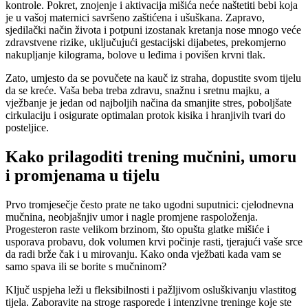
kontrole. Pokret, znojenje i aktivacija mišića neće naštetiti bebi koja
je u vašoj maternici savršeno zaštićena i ušuškana. Zapravo,
sjedilački način života i potpuni izostanak kretanja nose mnogo veće
zdravstvene rizike, uključujući gestacijski dijabetes, prekomjerno
nakupljanje kilograma, bolove u leđima i povišen krvni tlak.
Zato, umjesto da se povučete na kauč iz straha, dopustite svom tijelu
da se kreće. Vaša beba treba zdravu, snažnu i sretnu majku, a
vježbanje je jedan od najboljih načina da smanjite stres, poboljšate
cirkulaciju i osigurate optimalan protok kisika i hranjivih tvari do
posteljice.
Kako prilagoditi trening mučnini, umoru
i promjenama u tijelu
Prvo tromjesečje često prate ne tako ugodni suputnici: cjelodnevna
mučnina, neobjašnjiv umor i nagle promjene raspoloženja.
Progesteron raste velikom brzinom, što opušta glatke mišiće i
usporava probavu, dok volumen krvi počinje rasti, tjerajući vaše srce
da radi brže čak i u mirovanju. Kako onda vježbati kada vam se
samo spava ili se borite s mučninom?
Ključ uspjeha leži u fleksibilnosti i pažljivom osluškivanju vlastitog
tijela. Zaboravite na stroge rasporede i intenzivne treninge koje ste