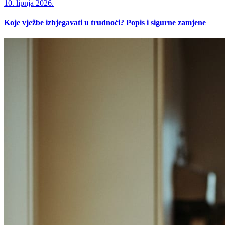
10. lipnja 2026.
Koje vježbe izbjegavati u trudnoći? Popis i sigurne zamjene