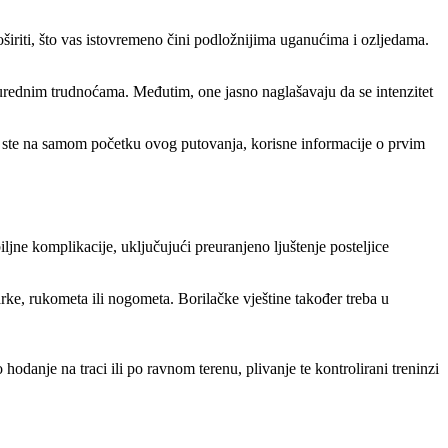
širiti, što vas istovremeno čini podložnijima uganućima i ozljedama.
urednim trudnoćama. Međutim, one jasno naglašavaju da se intenzitet
 ste na samom početku ovog putovanja, korisne informacije o prvim
jne komplikacije, uključujući preuranjeno ljuštenje posteljice
rke, rukometa ili nogometa. Borilačke vještine također treba u
hodanje na traci ili po ravnom terenu, plivanje te kontrolirani treninzi