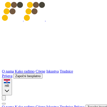
O nama
Kako radimo
Cijene
Iskustva
Trudnice
Prijava
Započni besplatno
HR
O nama
Kako radimo
Cijene
Iskustva
Trudnice
Prijava