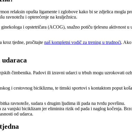
mon relaksin opušta ligamente i zglobove kako bi se zdjelica mogla pro
šu ravnotežu i opterećenje na kralježnicu.
ginekologa i opstetričara (ACOG), snažno potiču tjelesnu aktivnost u 
a kroz tjedne, pročitajte
naš kompletni vodič za trening u trudnoći
. Ako
i udaraca
jskih čimbenika. Padovi ili izravni udarci u trbuh mogu uzrokovati ozbil
inskog i cestovnog biciklizma, te timski sportovi s kontaktom poput koša
bitka ravnoteže, sudara s drugim ljudima ili pada na tvrdu površinu.
 za vanjski biciklizam jer eliminira rizik od pada i naglog kočenja. Brzo 
asnosti od udarca.
 tjedna