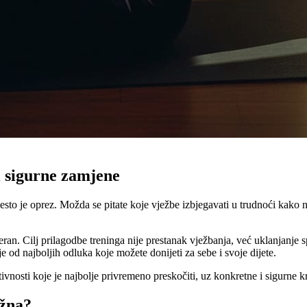
i sigurne zamjene
sto je oprez. Možda se pitate koje vježbe izbjegavati u trudnoći kako ne 
eran. Cilj prilagodbe treninga nije prestanak vježbanja, već uklanjanje 
 od najboljih odluka koje možete donijeti za sebe i svoje dijete.
vnosti koje je najbolje privremeno preskočiti, uz konkretne i sigurne kr
užna?