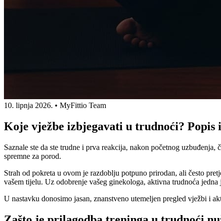
10. lipnja 2026.
•
MyFittio Team
Koje vježbe izbjegavati u trudnoći? Popis 
Saznale ste da ste trudne i prva reakcija, nakon početnog uzbuđenja, če
spremne za porod.
Strah od pokreta u ovom je razdoblju potpuno prirodan, ali često pretj
vašem tijelu. Uz odobrenje vašeg ginekologa, aktivna trudnoća jedna je
U nastavku donosimo jasan, znanstveno utemeljen pregled vježbi i akti
Zašto je prilagodba treninga u trudnoći n