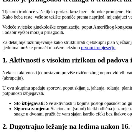
Tijekom trudnoće vaše tijelo prolazi kroz brze i duboke promjene. Hor
Kako beba raste, vaše se težište pomiče prema naprijed, mijenjajući va
Vodeće svjetske ginekološke organizacije, poput Američkog kongresa 
i odabir vježbi moraju prilagoditi.
Za detaljnije razumijevanje kako strukturirati cjelokupni plan vježbanj
tjednima možete pronaći u našem tekstu o
prvom tromjesečju
.
1. Aktivnosti s visokim rizikom od padova 
Neke su aktivnosti jednostavno previše rizične zbog nepredvidivih van
(abrupciju).
U ovu skupinu spadaju sportovi poput skijanja, jahanja, rolanja, plan
potpunosti izbjegavati.
Što izbjegavati:
Sve aktivnosti u kojima postoji opasnost od gu
Sigurna zamjena:
Stacionarni (sobni) bicikl odlična je zamjena
snage u dvorani pružit će vam sjajan kardio efekt bez ikakve op
2. Dugotrajno ležanje na leđima nakon 16.