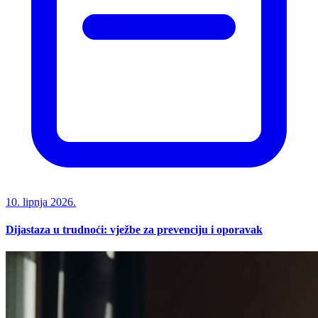
10. lipnja 2026.
Dijastaza u trudnoći: vježbe za prevenciju i oporavak