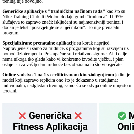
trening nije dovoljno.
Generičke aplikacije s "trudničkim načinom rada"
kao što su
Nike Training Club ili Peloton dodaju gumb "trudnoća". U 95%
slučajeva to zapravo znači: isključeni su najintenzivniji treninzi i
dodan je tekst "posavjetujte se s liječnikom". To nije prenatalni
program.
Specijalizirane prenatalne aplikacije
su korak naprijed.
Napravljene su samo za trudnice, s programima koji su razvijeni uz
pomoć fizioterapeuta. Pristupačne su i relativno sigurne. Ali i dalje
nema nikoga tko gleda kako vi konkretno izvodite vježbu, i plan
ostaje isti za vaš tjedan trudnoće bez obzira na to što vi osjećate.
Online vodstvo 1 na 1 s certificiranom kineziolognjicom
jedini je
model koji zapravo replicira ono što je dokazano u studijama:
individualni, nadgledani trening, samo što se odvija online umjesto u
teretani.