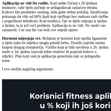
Aplikacija ne vidi što radite.
Kad radite čučanj s 26 tjedana
trudnoće, vaše tijelo počinje se prilagođavati rastućem trbuhu.
Kukovi idu predaleko unatrag, leđa gube dobar položaj. Istraživanja
pokazuju da više od 60% ljudi koji vježbaju bez nadzora radi vježbe
s pogrešnom tehnikom. Kod trudnica, čije se tijelo mijenja iz tjedna
u tjedan, to je još veći problem. Aplikacija to ne vidi. Ne može vas
zaustaviti. I ne zna što vas boli ove srijede ujutro.
Hormoni mijenjaju sve.
Relaksin je hormon koji opušta ligamente
u tijelu kako bi zdjelica mogla primiti bebu. Doseže najvišu razinu
krajem drugog tromjesečja. Vježba koja je bila savršena u 26. tjednu
može u 34. tjednu izazvati lažne trudove ili pojačati bolove u
zdjelici. Plan koji vam je aplikacija generirala nije se prilagodio
tome.
I evo možda najjačeg argumenta: