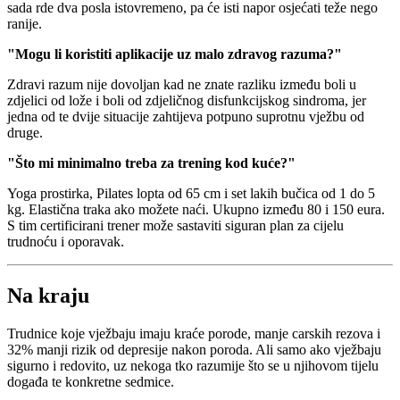
sada rde dva posla istovremeno, pa će isti napor osjećati teže nego
ranije.
"Mogu li koristiti aplikacije uz malo zdravog razuma?"
Zdravi razum nije dovoljan kad ne znate razliku između boli u
zdjelici od lože i boli od zdjeličnog disfunkcijskog sindroma, jer
jedna od te dvije situacije zahtijeva potpuno suprotnu vježbu od
druge.
"Što mi minimalno treba za trening kod kuće?"
Yoga prostirka, Pilates lopta od 65 cm i set lakih bučica od 1 do 5
kg. Elastična traka ako možete naći. Ukupno između 80 i 150 eura.
S tim certificirani trener može sastaviti siguran plan za cijelu
trudnoću i oporavak.
Na kraju
Trudnice koje vježbaju imaju kraće porode, manje carskih rezova i
32% manji rizik od depresije nakon poroda. Ali samo ako vježbaju
sigurno i redovito, uz nekoga tko razumije što se u njihovom tijelu
događa te konkretne sedmice.