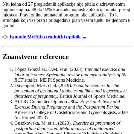
Niti jedna od 27 pregledanih aplikacija nije pitala o zdravstvenim
ograničenjima. 88 do 92% korisnika napusti aplikaciju unutar prvog
mjeseca. Pravi online prenatalni program nije aplikacija. To je
stručnjak koji vas prati i prilagođava plan vašem tijelu, ne tjednom u
godini.
👉
Ispunite MyFittio trudnički upitnik →
Znanstvene reference
López-González, D.M. et al. (2023).
Prenatal exercise and
labor outcomes: Systematic review and meta-analysis of 60
RCT studies.
MDPI Sports Medicine.
Davenport, M.H. et al. (2019).
Prenatal exercise for the
prevention of gestational diabetes mellitus and hypertensive
disorders of pregnancy.
British Journal of Sports Medicine.
ACOG Committee Opinion #804.
Physical Activity and
Exercise During Pregnancy and the Postpartum Period.
American College of Obstetricians and Gynecologists, 2020
(reaffirmed 2023).
Guszkowska, M. et al. (2023).
Exercise as prevention of
postpartum depression: Meta-analysis of randomized
controlled trials.
National Library of Medicine (PubMed).