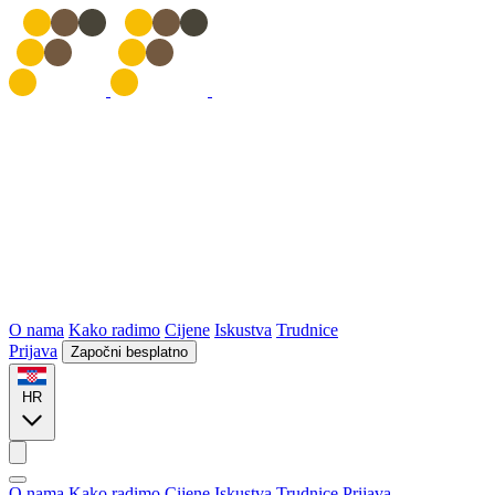
O nama
Kako radimo
Cijene
Iskustva
Trudnice
Prijava
Započni besplatno
HR
O nama
Kako radimo
Cijene
Iskustva
Trudnice
Prijava