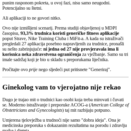
punim rasponom pokreta, u ovoj fazi, nisu samo neugodni.
Potencijalno su štetni.
Ali aplikaciji to ne govori nitko.
Ovo nije izmišljeni scenarij. Prema studiji objavljenoj u MDPI
časopisu,
93,3% trudnica koristi generičke fitness aplikacije
poput Strave, Nike Training Cluba i MiFit-a. A kada su istraživači
pregledali 27 aplikacija posebno napravljenih za trudnice, pronašli
su nešto zabrinjujuće:
ni jedna od 27 nije provjeravala ima li
korisnica neka zdravstvena ograničenja
za vježbanje. Samo su tri
imale sadržaj koji je bio u skladu s preporukama liječnika.
Pročitajte ovo
prije
nego sljedeći put pritisnete "Generiraj".
Ginekolog vam to vjerojatno nije rekao
Dugo je trajao mit o trudnici kao osobi koja treba mirovati i čuvati
se. Moderno istraživanje i preporuke ACOG-a (
American College of
Obstetricians and Gynecologists
) taj mit razbijaju potpuno.
Umjerena tjelovježba u trudnoći nije samo "dobra ideja". Ona je
medicinska preporuka s dokazanim rezultatima na porodu i zdravlju
majke i djeteta.