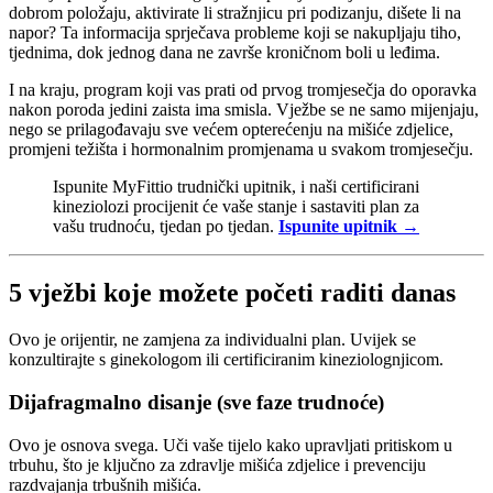
dobrom položaju, aktivirate li stražnjicu pri podizanju, dišete li na
napor? Ta informacija sprječava probleme koji se nakupljaju tiho,
tjednima, dok jednog dana ne završe kroničnom boli u leđima.
I na kraju, program koji vas prati od prvog tromjesečja do oporavka
nakon poroda jedini zaista ima smisla. Vježbe se ne samo mijenjaju,
nego se prilagođavaju sve većem opterećenju na mišiće zdjelice,
promjeni težišta i hormonalnim promjenama u svakom tromjesečju.
Ispunite MyFittio trudnički upitnik, i naši certificirani
kineziolozi procijenit će vaše stanje i sastaviti plan za
vašu trudnoću, tjedan po tjedan.
Ispunite upitnik →
5 vježbi koje možete početi raditi danas
Ovo je orijentir, ne zamjena za individualni plan. Uvijek se
konzultirajte s ginekologom ili certificiranim kineziolognjicom.
Dijafragmalno disanje (sve faze trudnoće)
Ovo je osnova svega. Uči vaše tijelo kako upravljati pritiskom u
trbuhu, što je ključno za zdravlje mišića zdjelice i prevenciju
razdvajanja trbušnih mišića.