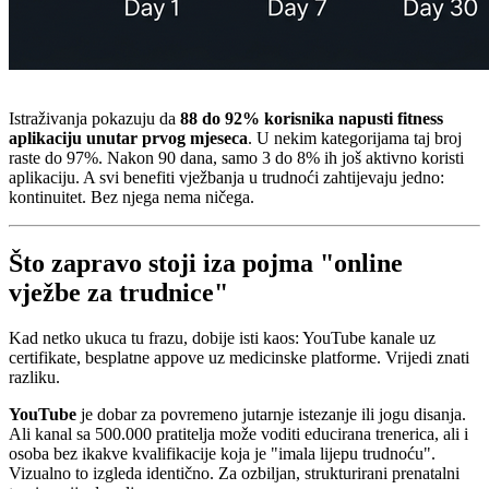
Istraživanja pokazuju da
88 do 92% korisnika napusti fitness
aplikaciju unutar prvog mjeseca
. U nekim kategorijama taj broj
raste do 97%. Nakon 90 dana, samo 3 do 8% ih još aktivno koristi
aplikaciju. A svi benefiti vježbanja u trudnoći zahtijevaju jedno:
kontinuitet. Bez njega nema ničega.
Što zapravo stoji iza pojma "online
vježbe za trudnice"
Kad netko ukuca tu frazu, dobije isti kaos: YouTube kanale uz
certifikate, besplatne appove uz medicinske platforme. Vrijedi znati
razliku.
YouTube
je dobar za povremeno jutarnje istezanje ili jogu disanja.
Ali kanal sa 500.000 pratitelja može voditi educirana trenerica, ali i
osoba bez ikakve kvalifikacije koja je "imala lijepu trudnoću".
Vizualno to izgleda identično. Za ozbiljan, strukturirani prenatalni