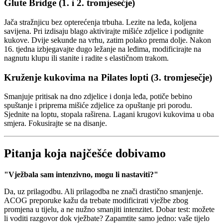
Glute Bridge (1. i 2. tromjesečje)
Jača stražnjicu bez opterećenja trbuha. Lezite na leđa, koljena
savijena. Pri izdisaju blago aktivirajte mišiće zdjelice i podignite
kukove. Dvije sekunde na vrhu, zatim polako prema dolje. Nakon
16. tjedna izbjegavajte dugo ležanje na leđima, modificirajte na
nagnutu klupu ili stanite i radite s elastičnom trakom.
Kruženje kukovima na Pilates lopti (3. tromjesečje)
Smanjuje pritisak na dno zdjelice i donja leđa, potiče bebino
spuštanje i priprema mišiće zdjelice za opuštanje pri porodu.
Sjednite na loptu, stopala raširena. Lagani krugovi kukovima u oba
smjera. Fokusirajte se na disanje.
Pitanja koja najčešće dobivamo
"Vježbala sam intenzivno, mogu li nastaviti?"
Da, uz prilagodbu. Ali prilagodba ne znači drastično smanjenje.
ACOG preporuke kažu da trebate modificirati vježbe zbog
promjena u tijelu, a ne nužno smanjiti intenzitet. Dobar test: možete
li voditi razgovor dok vježbate? Zapamtite samo jedno: vaše tijelo