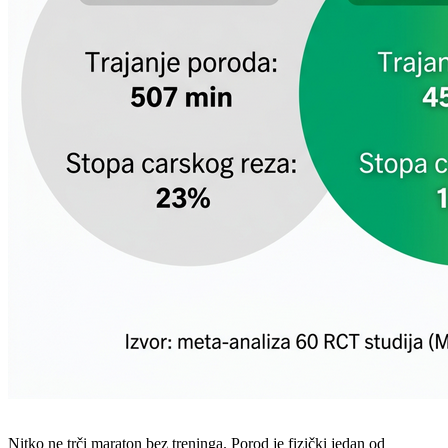
Nitko ne trči maraton bez treninga. Porod je fizički jedan od