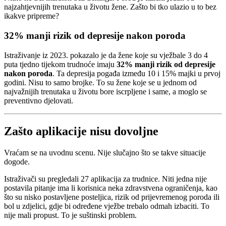
najzahtjevnijih trenutaka u životu žene. Zašto bi tko ulazio u to bez
ikakve pripreme?
32% manji rizik od depresije nakon poroda
Istraživanje iz 2023. pokazalo je da žene koje su vježbale 3 do 4
puta tjedno tijekom trudnoće imaju
32% manji rizik od depresije
nakon poroda
. Ta depresija pogađa između 10 i 15% majki u prvoj
godini. Nisu to samo brojke. To su žene koje se u jednom od
najvažnijih trenutaka u životu bore iscrpljene i same, a moglo se
preventivno djelovati.
Zašto aplikacije nisu dovoljne
Vraćam se na uvodnu scenu. Nije slučajno što se takve situacije
dogode.
Istraživači su pregledali 27 aplikacija za trudnice. Niti jedna nije
postavila pitanje ima li korisnica neka zdravstvena ograničenja, kao
što su nisko postavljene posteljica, rizik od prijevremenog poroda ili
bol u zdjelici, gdje bi određene vježbe trebalo odmah izbaciti. To
nije mali propust. To je suštinski problem.