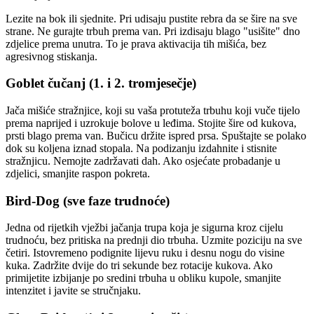
Lezite na bok ili sjednite. Pri udisaju pustite rebra da se šire na sve
strane. Ne gurajte trbuh prema van. Pri izdisaju blago "usišite" dno
zdjelice prema unutra. To je prava aktivacija tih mišića, bez
agresivnog stiskanja.
Goblet čučanj (1. i 2. tromjesečje)
Jača mišiće stražnjice, koji su vaša protuteža trbuhu koji vuče tijelo
prema naprijed i uzrokuje bolove u leđima. Stojite šire od kukova,
prsti blago prema van. Bučicu držite ispred prsa. Spuštajte se polako
dok su koljena iznad stopala. Na podizanju izdahnite i stisnite
stražnjicu. Nemojte zadržavati dah. Ako osjećate probadanje u
zdjelici, smanjite raspon pokreta.
Bird-Dog (sve faze trudnoće)
Jedna od rijetkih vježbi jačanja trupa koja je sigurna kroz cijelu
trudnoću, bez pritiska na prednji dio trbuha. Uzmite poziciju na sve
četiri. Istovremeno podignite lijevu ruku i desnu nogu do visine
kuka. Zadržite dvije do tri sekunde bez rotacije kukova. Ako
primijetite izbijanje po sredini trbuha u obliku kupole, smanjite
intenzitet i javite se stručnjaku.